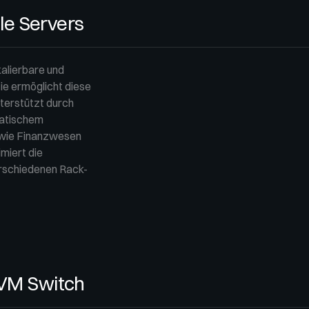
e Servers
kalierbare und
ie ermöglicht diese
terstützt durch
matischem
n wie Finanzwesen
miert die
verschiedenen Rack-
KVM Switch