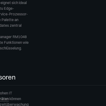
 eignet sich ideal
 zu Edge-
ervice-Prozessor-
 Palette an
dates zentral
 Manager RM1048
te Funktionen wie
schlüsselung.
soren
ohen IT
räten
können
chtzeitüberwachung