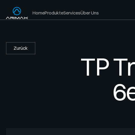
Home
Produkte
Services
Über Uns
Zurück
TP T
6e