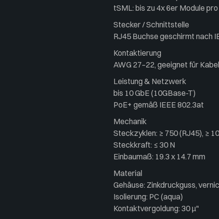
tSML: bis zu 4x 6er Module pr
Stecker / Schnittstelle
RJ45 Buchse geschirmt nach I
Kontaktierung
AWG 27–22, geeignet für Kab
Leistung & Netzwerk
bis 10 GbE (10GBase-T)
PoE+ gemäß IEEE 802.3at
Mechanik
Steckzyklen: ≥ 750 (RJ45), ≥ 1
Steckkraft: ≤ 30 N
Einbaumaß: 19.3 x 14.7 mm
Material
Gehäuse: Zinkdruckguss, vernic
Isolierung: PC (aqua)
Kontaktvergoldung: 30 µ"