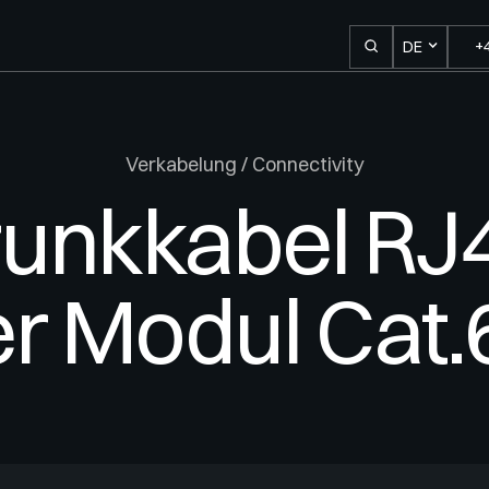
+
DE
PRODUKTE
Racks
und
Verkabelung / Connectivity
Zubehör
runkkabel RJ
Strom
r Modul Cat
Kühlung
Verkabelung
Out of Band