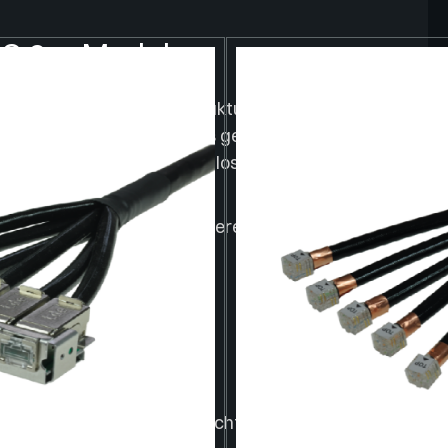
DC 6er Modul
tungsstarke Lösung für strukturierte
center. Es integriert sechs geschirmte
 Raum und lässt sich nahtlos in die tML und
inbauen.
ollen, die nicht nur funktionieren, sondern
chaos.
d oft unübersichtlich, schlecht zugänglich