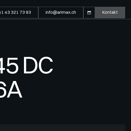
41 43 321 73 93
info@arimax.ch
Kontakt
45 DC
.6A