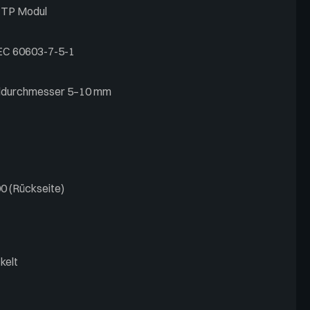
o TP Modul
EC 60603-7-5-1
eldurchmesser 5–10 mm
00 (Rückseite)
kelt