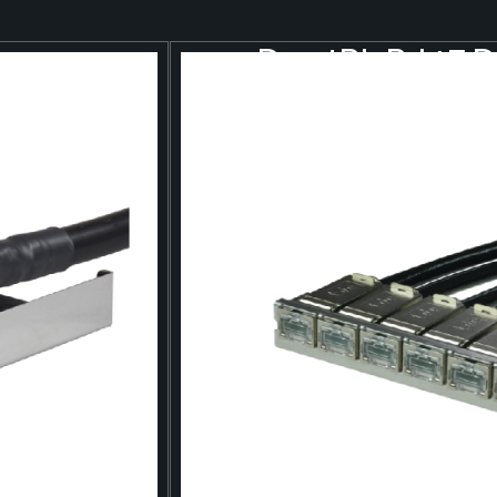
Management
Das tBL RJ45 
Software und
Überwachung
ist eine kompakte und leis
Kupferverkabelung im Data
Cat.6A Ports auf minimalem
tSML Systemplattformen e
Für alle, die Patchfelder w
auch ordentlich aussehen.
Saubere Ports statt Kabel
Problem
Klassische Patchfelder sin