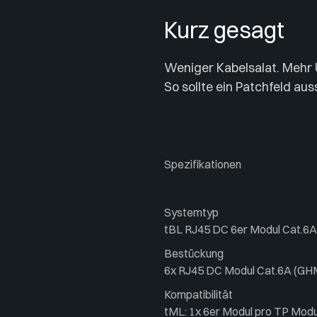
Kurz gesagt
Weniger Kabelsalat. Mehr 
So sollte ein Patchfeld au
Spezifikationen
Systemtyp
tBL RJ45 DC 6er Modul Cat.6A
Bestückung
6x RJ45 DC Modul Cat.6A (GHMT
Kompatibilität
tML: 1x 6er Modul pro TP Modu