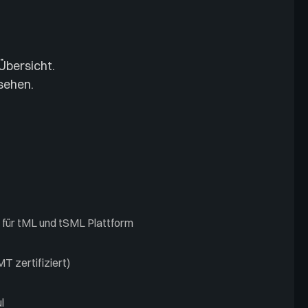
Übersicht.
ssehen.
 für tML und tSML Plattform
 zertifiziert)
l