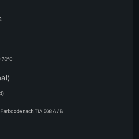
Ω
 +70°C
al)
d)
 Farbcode nach TIA 568 A / B