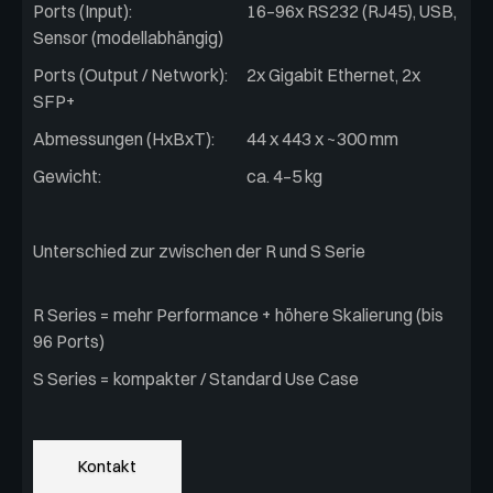
Ports (Input):
16–96x RS232 (RJ45), USB,
Sensor (modellabhängig)
Ports (Output / Network):
2x Gigabit Ethernet, 2x
SFP+
Abmessungen (HxBxT):
44 x 443 x ~300 mm
Gewicht:
ca. 4–5 kg
Unterschied zur zwischen der R und S Serie
R Series = mehr Performance + höhere Skalierung (bis
96 Ports)
S Series = kompakter / Standard Use Case
Kontakt