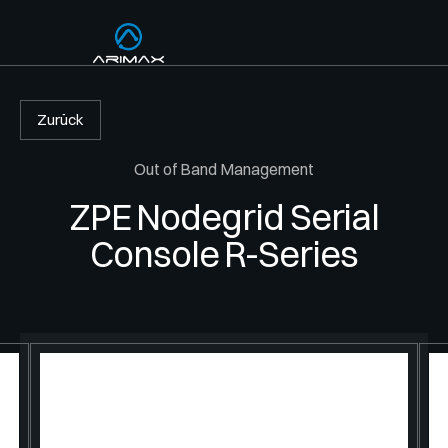
Home
PRODUKTE
Produkte
Racks 
Zurück
Services
Out of Band Management
Über Uns
Strom
ZPE Nodegrid Serial
Console R-Series
Kühlun
Verkab
Out of
Manag
Softwa