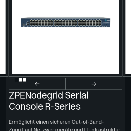
Überw
ZPENodegrid Serial
Console R-Series
Ermöglicht einen sicheren Out-of-Band-
Zugriffauf Netzwerkgeräte und IT-Infrastruktur